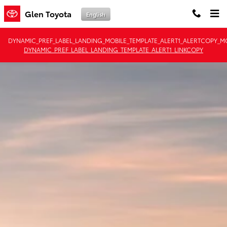
Combustible Alternativo
Saltar al contenido principal
Glen Toyota
English
DYNAMIC_PREF_LABEL_LANDING_MOBILE_TEMPLATE_ALERT1_ALERTCOPY_MO
DYNAMIC_PREF_LABEL_LANDING_TEMPLATE_ALERT1_LINKCOPY